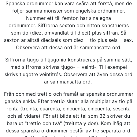
Spanska ordnummer kan vara svåra att förstå, men de
följer samma mönster som engelska ordnummer.
Nummer ett till femton har sina egna
ordnummer. Siffrorna sexton och nitton konstrueras
som tio (diez, omvandlat till dieci) plus siffran. Så
sexton är alltså dieciséis som diez = tio plus seis = sex.
Observera att dessa ord är sammansatta ord.
Siffrorna tjugo till tjugonio konstrueras på samma sätt,
med siffrorna skrivna tjugo- = veinti-. Till exempel
skrivs tjugotre veintitrés. Observera att även dessa ord
är sammansatta ord.
Från och med trettio och framåt är spanska ordnummer
ganska enkla. Efter trettio slutar alla multiplar av tio på
-enta (treinta, cuarenta, cincuenta, cincuenta, sesenta
och så vidare). För att bilda ett tal som 32 skriver du
bara ut "trettio och två" (treitnta y dos). Kom ihåg att
dessa spanska ordnummer består av tre separata ord.