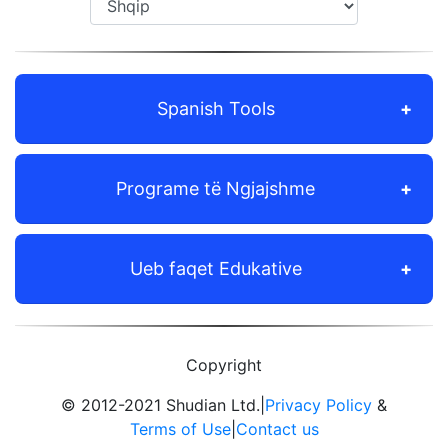
Spanish Tools
Programe të Ngjajshme
Ueb faqet Edukative
Copyright
© 2012-2021 Shudian Ltd.|
Privacy Policy
&
Terms of Use
|
Contact us