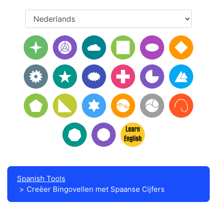
Spanish Tools
Creëer Bingovellen met Spaanse Cijfers