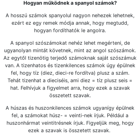
Hogyan működnek a spanyol számok?
A hosszú számok spanyolul nagyon nehezek lehetnek,
ezért ez egy remek módja annak, hogy megtudd,
hogyan fordíthatók le angolra.
A spanyol szószámokat nehéz lehet megérteni, de
ugyanolyan mintát követnek, mint az angol szószámok.
Az egytől tizenötig terjedő számoknak saját szószámuk
van. A tizenhatos és tizenkilences számok úgy épülnek
fel, hogy tíz (diez, dieci-re fordítva) plusz a szám.
Tehát tizenhat a dieciséis, ami diez = tíz plusz seis =
hat. Felhívjuk a figyelmet arra, hogy ezek a szavak
összetett szavak.
A húszas és huszonkilences számok ugyanígy épülnek
fel, a számokat húsz- = veinti-nek írjuk. Például a
huszonhármat veintitrésnek írjuk. Figyeljük meg, hogy
ezek a szavak is összetett szavak.