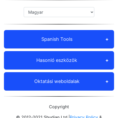
Spanish Tools
Hasonló eszközök
Oktatási weboldalak
Copyright
© 2012-2021 Shudian Ltd.|
Privacy Policy
&