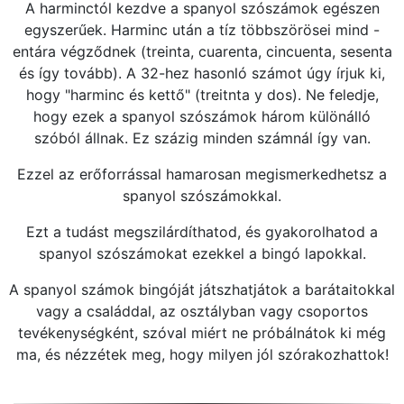
A harminctól kezdve a spanyol szószámok egészen
egyszerűek. Harminc után a tíz többszörösei mind -
entára végződnek (treinta, cuarenta, cincuenta, sesenta
és így tovább). A 32-hez hasonló számot úgy írjuk ki,
hogy "harminc és kettő" (treitnta y dos). Ne feledje,
hogy ezek a spanyol szószámok három különálló
szóból állnak. Ez százig minden számnál így van.
Ezzel az erőforrással hamarosan megismerkedhetsz a
spanyol szószámokkal.
Ezt a tudást megszilárdíthatod, és gyakorolhatod a
spanyol szószámokat ezekkel a bingó lapokkal.
A spanyol számok bingóját játszhatjátok a barátaitokkal
vagy a családdal, az osztályban vagy csoportos
tevékenységként, szóval miért ne próbálnátok ki még
ma, és nézzétek meg, hogy milyen jól szórakozhattok!