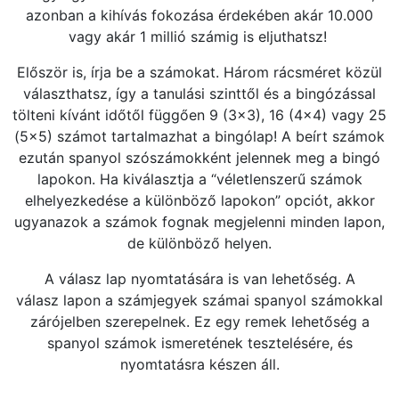
azonban a kihívás fokozása érdekében akár 10.000
vagy akár 1 millió számig is eljuthatsz!
Először is, írja be a számokat. Három rácsméret közül
választhatsz, így a tanulási szinttől és a bingózással
tölteni kívánt időtől függően 9 (3x3), 16 (4x4) vagy 25
(5x5) számot tartalmazhat a bingólap! A beírt számok
ezután spanyol szószámokként jelennek meg a bingó
lapokon. Ha kiválasztja a “véletlenszerű számok
elhelyezkedése a különböző lapokon” opciót, akkor
ugyanazok a számok fognak megjelenni minden lapon,
de különböző helyen.
A válasz lap nyomtatására is van lehetőség. A
válasz lapon a számjegyek számai spanyol számokkal
zárójelben szerepelnek. Ez egy remek lehetőség a
spanyol számok ismeretének tesztelésére, és
nyomtatásra készen áll.