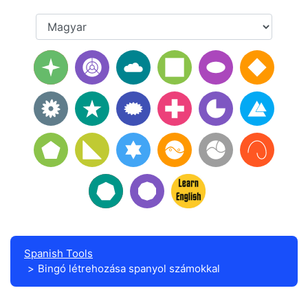
Spanish Tools
Bingó létrehozása spanyol számokkal