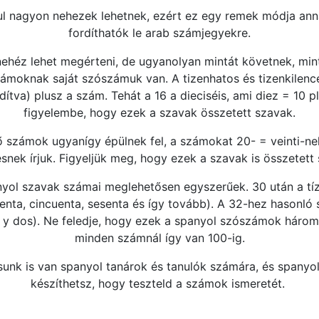
l nagyon nehezek lehetnek, ezért ez egy remek módja an
fordíthatók le arab számjegyekre.
ehéz lehet megérteni, de ugyanolyan mintát követnek, min
számoknak saját szószámuk van. A tizenhatos és tizenkilenc
rdítva) plusz a szám. Tehát a 16 a dieciséis, ami diez = 10 p
figyelembe, hogy ezek a szavak összetett szavak.
ő számok ugyanígy épülnek fel, a számokat 20- = veinti-nek
résnek írjuk. Figyeljük meg, hogy ezek a szavak is összetett
yol szavak számai meglehetősen egyszerűek. 30 után a tí
enta, cincuenta, sesenta és így tovább). A 32-hez hasonló 
ta y dos). Ne feledje, hogy ezek a spanyol szószámok három 
minden számnál így van 100-ig.
unk is van spanyol tanárok és tanulók számára, és spanyol
készíthetsz, hogy teszteld a számok ismeretét.