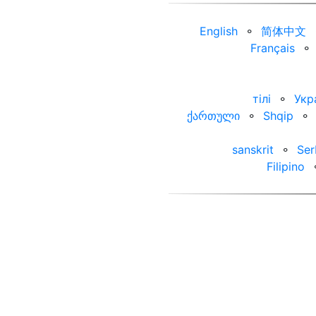
English
⚬
简体中文
Français
⚬
тілі
⚬
Укр
ქართული
⚬
Shqip
⚬
sanskrit
⚬
Ser
Filipino