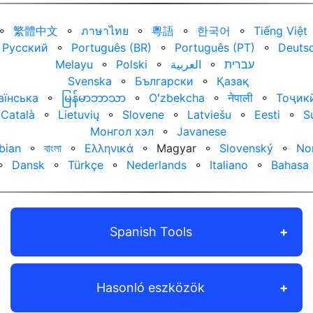
⚬
繁體中文
⚬
ภาษาไทย
⚬
粵語
⚬
한국어
⚬
Tiếng Việt
Русский
⚬
Português (BR)
⚬
Português (PT)
⚬
Deuts
Melayu
⚬
Polski
⚬
العربية‏
⚬
עברית‏
Svenska
⚬
Български
⚬
Қазақ
аїнська
⚬
မြန်မာဘာသာ
⚬
Oʻzbekcha
⚬
नेपाली
⚬
Тоҷик
Català
⚬
Lietuvių
⚬
Slovene
⚬
Latviešu
⚬
Eesti
⚬
S
Монгол хэл
⚬
Javanese
bian
⚬
বাংলা
⚬
Ελληνικά
⚬
Magyar
⚬
Slovenský
⚬
No
⚬
Dansk
⚬
Türkçe
⚬
Nederlands
⚬
Italiano
⚬
Bahasa 
Spanish Tools
Hasonló eszközök