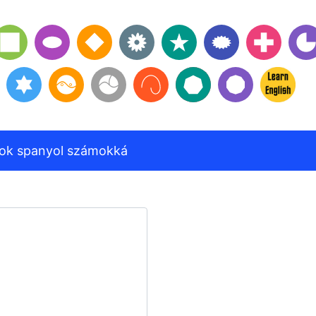
ok spanyol számokká