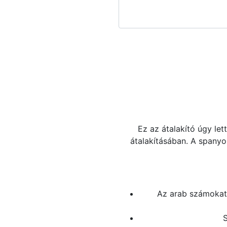
Ez az átalakító úgy le
átalakításában. A spany
Az arab számokat 
S