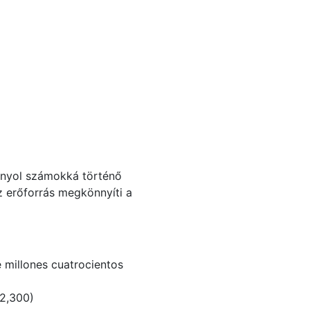
panyol számokká történő
 erőforrás megkönnyíti a
 millones cuatrocientos
12,300)