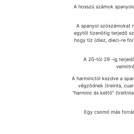
A hosszú számok spanyolu
A spanyol szószámokat n
egytől tizenötig terjedő 
hogy tíz (diez, dieci-re fo
A 20-tól 29 -ig terjed
veintit
A harminctól kezdve a span
végződnek (treinta, cuar
"harminc és kettő" (treitn
Egy csomó más forrás