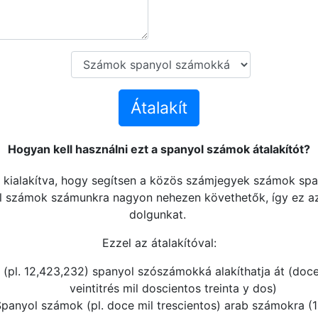
Átalakít
Hogyan kell használni ezt a spanyol számok átalakítót?
tt kialakítva, hogy segítsen a közös számjegyek számok s
ol számok számunkra nagyon nehezen követhetők, így ez az
dolgunkat.
Ezzel az átalakítóval:
(pl. 12,423,232) spanyol szószámokká alakíthatja át (doce
veintitrés mil doscientos treinta y dos)
panyol számok (pl. doce mil trescientos) arab számokra (