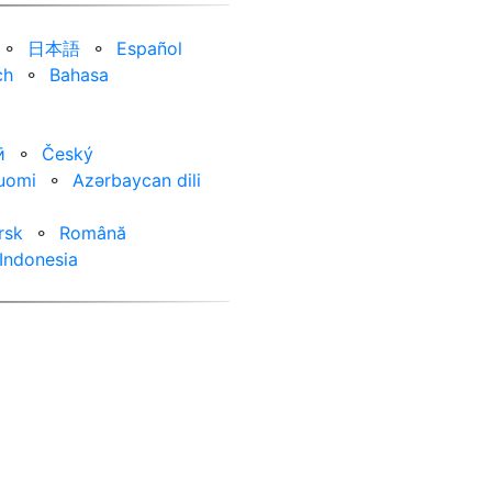
⚬
日本語
⚬
Español
ch
⚬
Bahasa
ӣ
⚬
Český
uomi
⚬
Azərbaycan dili
rsk
⚬
Română
Indonesia