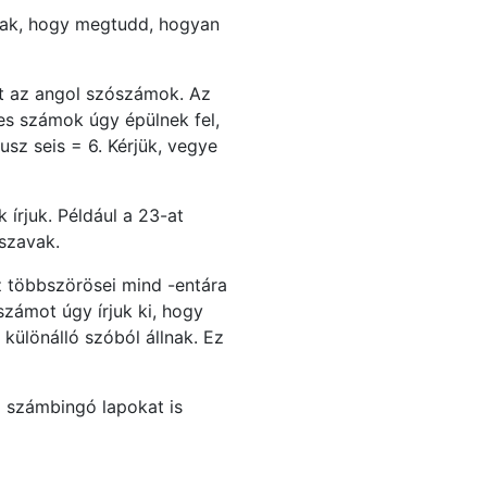
nak, hogy megtudd, hogyan
t az angol szószámok. Az
es számok úgy épülnek fel,
lusz seis = 6. Kérjük, vegye
 írjuk. Például a 23-at
 szavak.
z többszörösei mind -entára
számot úgy írjuk ki, hogy
különálló szóból állnak. Ez
 számbingó lapokat is