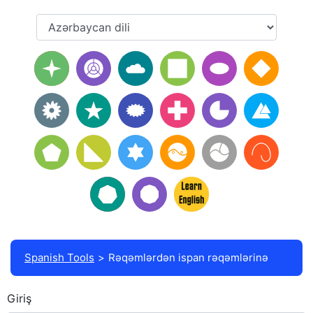
Spanish Tools
Rəqəmlərdən ispan rəqəmlərinə
Giriş