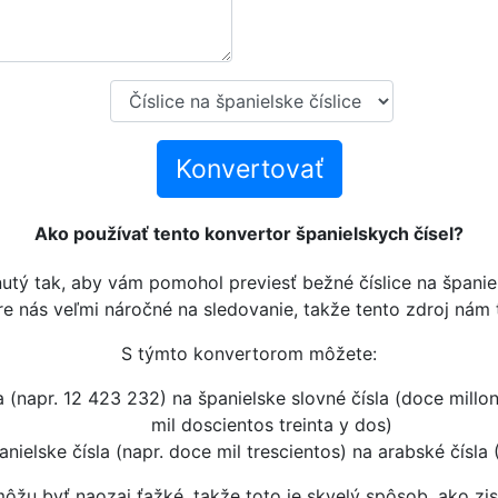
Konvertovať
Ako používať tento konvertor španielskych čísel?
utý tak, aby vám pomohol previesť bežné číslice na španiels
e nás veľmi náročné na sledovanie, takže tento zdroj nám 
S týmto konvertorom môžete:
a (napr. 12 423 232) na španielske slovné čísla (doce millon
mil doscientos treinta y dos)
anielske čísla (napr. doce mil trescientos) na arabské čísla
môžu byť naozaj ťažké, takže toto je skvelý spôsob, ako zi