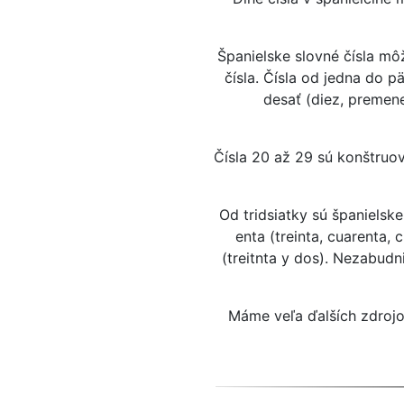
Španielske slovné čísla mô
čísla. Čísla od jedna do p
desať (diez, premenen
Čísla 20 až 29 sú konštruov
Od tridsiatky sú španielsk
enta (treinta, cuarenta, 
(treitnta y dos). Nezabudni
Máme veľa ďalších zdrojov