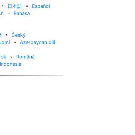
⚬
日本語
⚬
Español
ch
⚬
Bahasa
ӣ
⚬
Český
uomi
⚬
Azərbaycan dili
rsk
⚬
Română
Indonesia