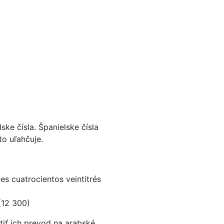
ke čísla. Španielske čísla
to uľahčuje.
es cuatrocientos veintitrés
 (12 300)
stiť ich prevod na arabské