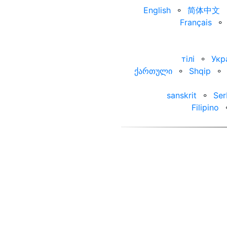
English
⚬
简体中文
Français
⚬
тілі
⚬
Укр
ქართული
⚬
Shqip
⚬
sanskrit
⚬
Ser
Filipino