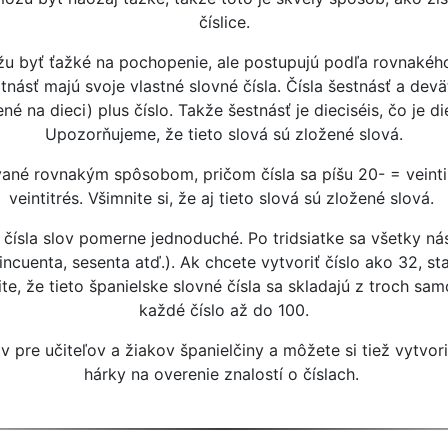
číslice.
žu byť ťažké na pochopenie, ale postupujú podľa rovnakéh
ätnásť majú svoje vlastné slovné čísla. Čísla šestnásť a de
é na dieci) plus číslo. Takže šestnásť je dieciséis, čo je di
Upozorňujeme, že tieto slová sú zložené slová.
ané rovnakým spôsobom, pričom čísla sa píšu 20- = veinti-
veintitrés. Všimnite si, že aj tieto slová sú zložené slová.
e čísla slov pomerne jednoduché. Po tridsiatke sa všetky ná
cincuenta, sesenta atď.). Ak chcete vytvoriť číslo ako 32, sta
te, že tieto španielske slovné čísla sa skladajú z troch sam
každé číslo až do 100.
 pre učiteľov a žiakov španielčiny a môžete si tiež vytvori
hárky na overenie znalostí o číslach.