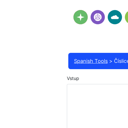
Spanish Tools
Číslic
Vstup