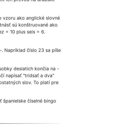
o vzoru ako anglické slovné
vätnásť sú konštruované ako
ez = 10 plus seis = 6.
. Napríklad číslo 23 sa píše
sobky desiatich končia na -
čí napísať "tridsať a dva"
ostatných slov. To platí pre
ť španielske číselné bingo