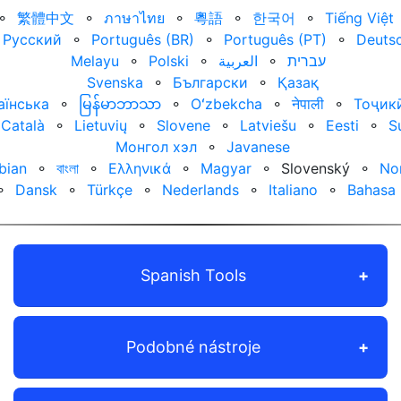
⚬
繁體中文
⚬
ภาษาไทย
⚬
粵語
⚬
한국어
⚬
Tiếng Việt
Русский
⚬
Português (BR)
⚬
Português (PT)
⚬
Deuts
Melayu
⚬
Polski
⚬
العربية‏
⚬
עברית‏
Svenska
⚬
Български
⚬
Қазақ
аїнська
⚬
မြန်မာဘာသာ
⚬
Oʻzbekcha
⚬
नेपाली
⚬
Тоҷик
Català
⚬
Lietuvių
⚬
Slovene
⚬
Latviešu
⚬
Eesti
⚬
S
Монгол хэл
⚬
Javanese
bian
⚬
বাংলা
⚬
Ελληνικά
⚬
Magyar
⚬
Slovenský
⚬
No
⚬
Dansk
⚬
Türkçe
⚬
Nederlands
⚬
Italiano
⚬
Bahasa 
Spanish Tools
Podobné nástroje