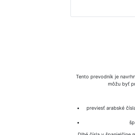
Tento prevodník je navrhn
môžu byť pr
previesť arabské čísl
šp
Dlhé čísla v španielčine 