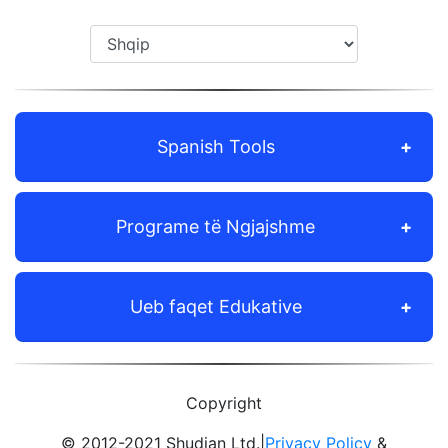
Spanish Tools
Programe të Ngjajshme
Ueb faqet Edukative
Copyright
© 2012-2021 Shudian Ltd.|
Privacy Policy
&