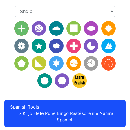
Spanish Tools
Krijo Fletë Pune Bingo Rastësore me Numra
Spanjoll