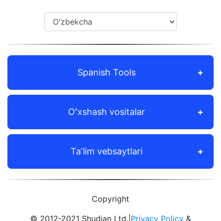
Spanish Tools
Oʻxshash vositalar
Taʼlim vebsaytlari
Copyright
© 2012-2021 Shudian Ltd.|
Privacy Policy
&