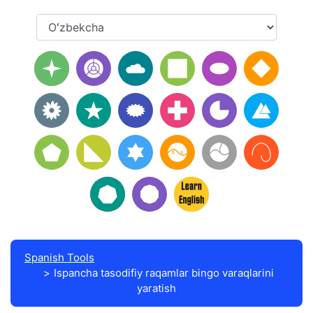
Spanish Tools
Ispancha tasodifiy raqamlar bingo varaqlarini
yaratish