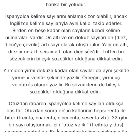
harika bir yoludur.
İspanyolca kelime sayılarını anlamak zor olabilir, ancak
İngilizce kelime sayılarıyla aynı kalıbı takip ederler.
Birden on beşe kadar olan sayıların kendi kelime
numaraları vardır. On altı ve on dokuz sayıları on (diez,
dieci'ye çevrilir) artı sayı olarak oluşturulur. Yani on altı,
diez = on artı seis = altı olan dieciséis'dir. Lütfen bu
sözcüklerin bileşik sözcükler olduğuna dikkat edin.
Yirmiden yirmi dokuza kadar olan sayılar da aynı şekilde
yirmi- = veinti- şeklinde yazılır. Örneğin, yirmi üç
veintitrés olarak yazılır. Bu sözcüklerin de bileşik
sözcükler olduğuna dikkat edin.
Otuzdan itibaren İspanyolca kelime sayıları oldukça
basittir. Otuzdan sonra on'un katlarının hepsi -enta ile
biter (treinta, cuarenta, cincuenta, sesenta vb.). 32 gibi
bir sayı oluşturmak için "otuz ve iki" (treitnta y dos)
yazmanız yeterlidir. Bu İspanyolca kelime sayılarının üç