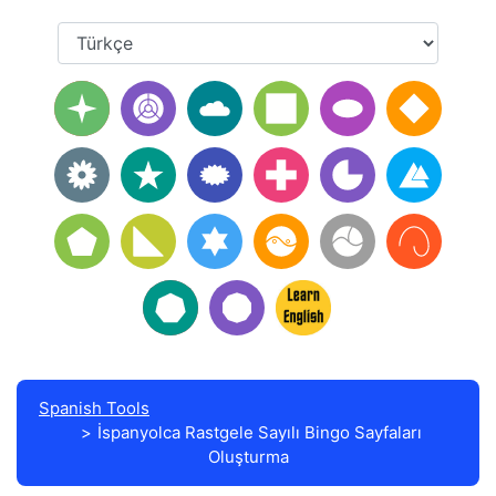
Spanish Tools
İspanyolca Rastgele Sayılı Bingo Sayfaları
Oluşturma