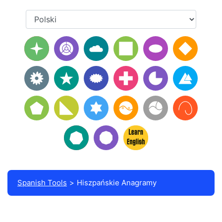
Spanish Tools
Hiszpańskie Anagramy