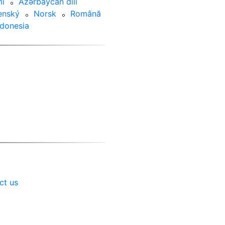
i
⚬
Azərbaycan dili
enský
⚬
Norsk
⚬
Română
ndonesia
ct us