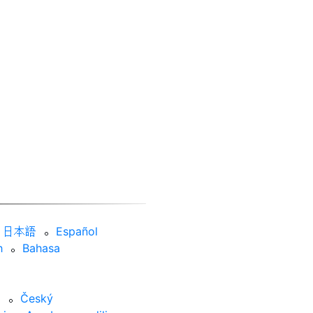
日本語
⚬
Español
h
⚬
Bahasa
ӣ
⚬
Český