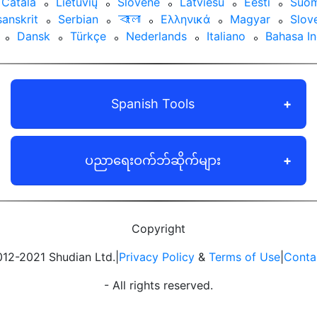
Català
⚬
Lietuvių
⚬
Slovene
⚬
Latviešu
⚬
Eesti
⚬
Suom
anskrit
⚬
Serbian
⚬
বাংলা
⚬
Ελληνικά
⚬
Magyar
⚬
Slov
⚬
Dansk
⚬
Türkçe
⚬
Nederlands
⚬
Italiano
⚬
Bahasa I
Spanish Tools
ပညာရေးဝက်ဘ်ဆိုက်များ
Copyright
12-2021 Shudian Ltd.|
Privacy Policy
&
Terms of Use
|
Conta
- All rights reserved.