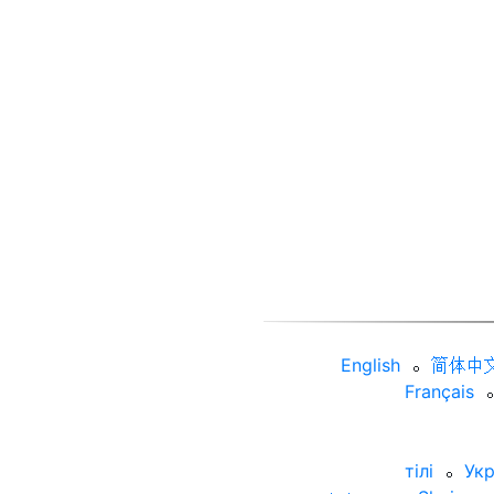
English
⚬
简体中
Français
⚬
тілі
⚬
Укр