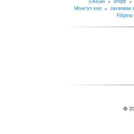
ქართული
⚬
Shqip
⚬
Монгол хэл
⚬
Javanese s
Filipino
© 20