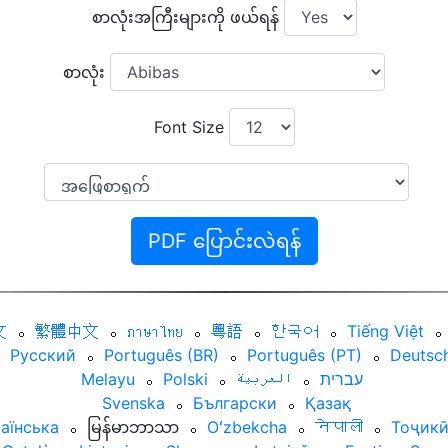
စာလုံးအကြီးများကို ဖယ်ရန်
စာလုံး
Font Size
PDF ပြောင်းလဲရန်
文
⚬
繁體中文
⚬
ภาษาไทย
⚬
粵語
⚬
한국어
⚬
Tiếng Việt
⚬
Русский
⚬
Português (BR)
⚬
Português (PT)
⚬
Deutsc
Melayu
⚬
Polski
⚬
العربية‏
⚬
עברית‏
Svenska
⚬
Български
⚬
Қазақ
аїнська
⚬
မြန်မာဘာသာ
⚬
Oʻzbekcha
⚬
नेपाली
⚬
Тоҷик