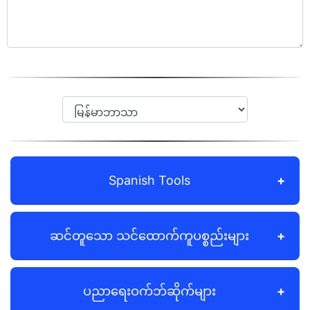
Spanish Tools
ဆင်တူသော သင်ထောက်ကူပစ္စည်းများ
ပညာရေးဝက်ဘ်ဆိုက်များ