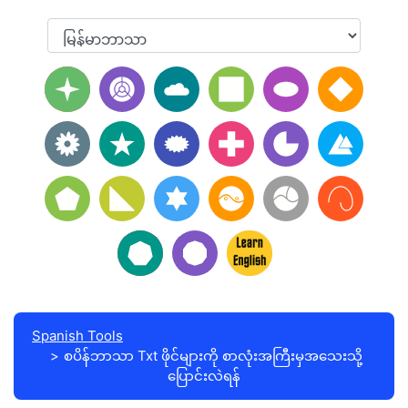
Spanish Tools
စပိန်ဘာသာ Txt ဖိုင်များကို စာလုံးအကြီးမှအသေးသို့
ပြောင်းလဲရန်