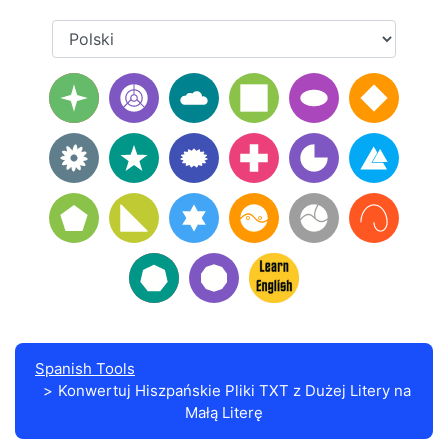
Spanish Tools
Konwertuj Hiszpańskie Pliki TXT z Dużej Litery na
Małą Literę