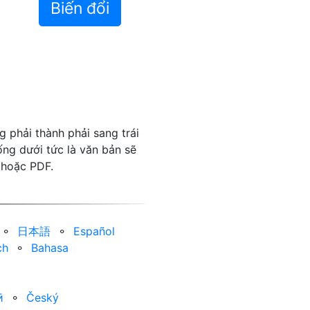
Biến đổi
g phải thành phải sang trái
ống dưới tức là văn bản sẽ
 hoặc PDF.
⚬
日本語
⚬
Español
ch
⚬
Bahasa
ӣ
⚬
Český