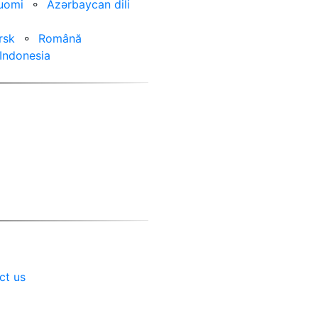
uomi
⚬
Azərbaycan dili
rsk
⚬
Română
Indonesia
ct us