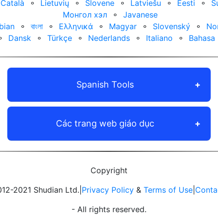
Català
⚬
Lietuvių
⚬
Slovene
⚬
Latviešu
⚬
Eesti
⚬
S
Монгол хэл
⚬
Javanese
bian
⚬
বাংলা
⚬
Ελληνικά
⚬
Magyar
⚬
Slovenský
⚬
No
⚬
Dansk
⚬
Türkçe
⚬
Nederlands
⚬
Italiano
⚬
Bahasa 
Spanish Tools
Các trang web giáo dục
Copyright
12-2021 Shudian Ltd.|
Privacy Policy
&
Terms of Use
|
Conta
- All rights reserved.