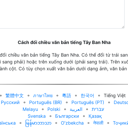
Cách đổi chiều văn bản tiếng Tây Ban Nha
ổi chiều văn bản tiếng Tây Ban Nha. Có thể đổi từ trái san
i sang phải) hoặc trên xuống dưới (phải sang trái). Trên xu
thành cột. Có tùy chọn xuất văn bản dưới dạng ảnh, văn bản
⚬
繁體中文
⚬
ภาษาไทย
⚬
粵語
⚬
한국어
⚬
Tiếng Việt
Русский
⚬
Português (BR)
⚬
Português (PT)
⚬
Deuts
Melayu
⚬
Polski
⚬
العربية‏
⚬
עברית‏
Svenska
⚬
Български
⚬
Қазақ
аїнська
⚬
မြန်မာဘာသာ
⚬
Oʻzbekcha
⚬
नेपाली
⚬
Тоҷик