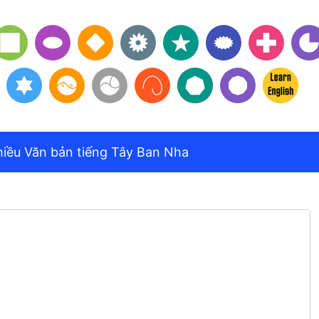
hiều Văn bản tiếng Tây Ban Nha