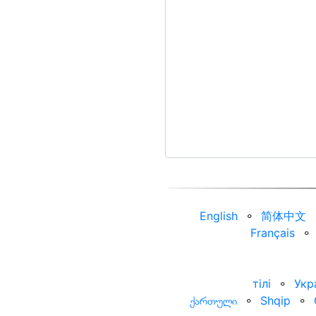
English
⚬
简体中文
Français
⚬
тілі
⚬
Укр
ქართული
⚬
Shqip
⚬