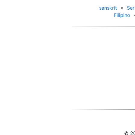
sanskrit
⚬
Ser
Filipino
© 20