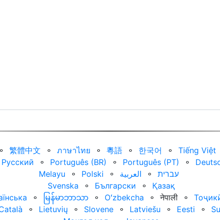
⚬
繁體中文
⚬
ภาษาไทย
⚬
粵語
⚬
한국어
⚬
Tiếng Việt
Русский
⚬
Português (BR)
⚬
Português (PT)
⚬
Deuts
Melayu
⚬
Polski
⚬
العربية‏
⚬
עברית‏
Svenska
⚬
Български
⚬
Қазақ
аїнська
⚬
မြန်မာဘာသာ
⚬
Oʻzbekcha
⚬
नेपाली
⚬
Тоҷик
Català
⚬
Lietuvių
⚬
Slovene
⚬
Latviešu
⚬
Eesti
⚬
S