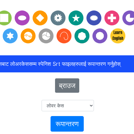
बाट लोअरकेससम्म स्पेनिश Srt फाइलहरुलाई रूपान्तरण गर्नुहोस्
ब्राउज
रूपान्तरण