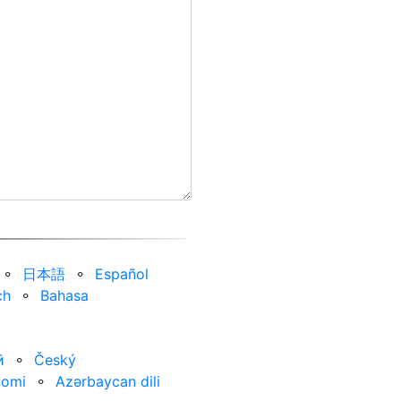
⚬
日本語
⚬
Español
ch
⚬
Bahasa
ӣ
⚬
Český
uomi
⚬
Azərbaycan dili