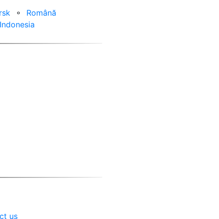
rsk
⚬
Română
Indonesia
ct us