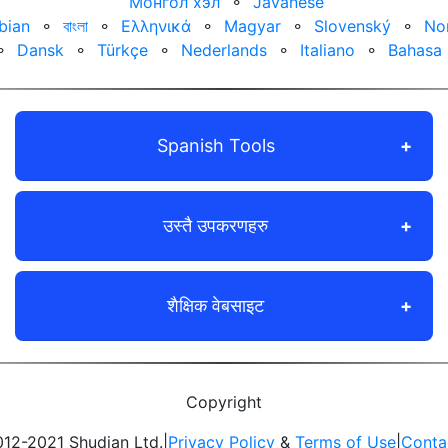
Монгол хэл
⚬
Javanese
bian
⚬
বাংলা
⚬
Ελληνικά
⚬
Magyar
⚬
Slovenský
⚬
No
⚬
Dansk
⚬
Türkçe
⚬
Nederlands
⚬
Italiano
⚬
Bahasa 
Spanish Tools
उस्तै उपकरणहरु
शैक्षिक वेबसाइट
Copyright
12-2021 Shudian Ltd.|
Privacy Policy
&
Terms of Use
|
Conta