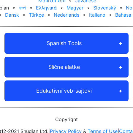
Монгол хэл
⚬
Javanese
bian
⚬
বাংলা
⚬
Ελληνικά
⚬
Magyar
⚬
Slovenský
⚬
No
⚬
Dansk
⚬
Türkçe
⚬
Nederlands
⚬
Italiano
⚬
Bahasa 
Spanish Tools
Slične alatke
Edukativni veb-sajtovi
Copyright
12-2021 Shudian Ltd.|
Privacy Policy
&
Terms of Use
|
Conta