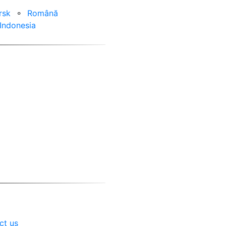
rsk
⚬
Română
Indonesia
ct us