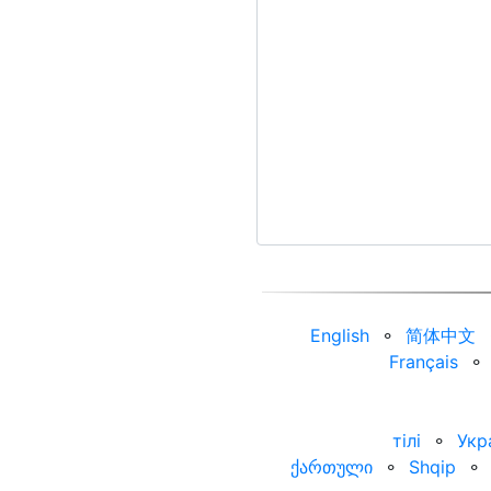
English
⚬
简体中文
Français
⚬
тілі
⚬
Укр
ქართული
⚬
Shqip
⚬