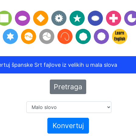
rtuj španske Srt fajlove iz velikih u mala slova
Pretraga
Konvertuj