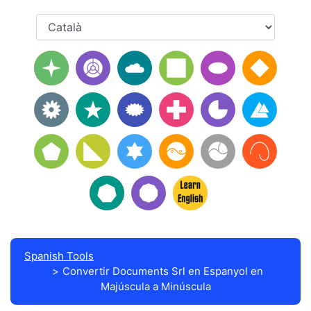
Spanish Tools
Convertir Documents Srl en Espanyol en
Majúscula a Minúscula