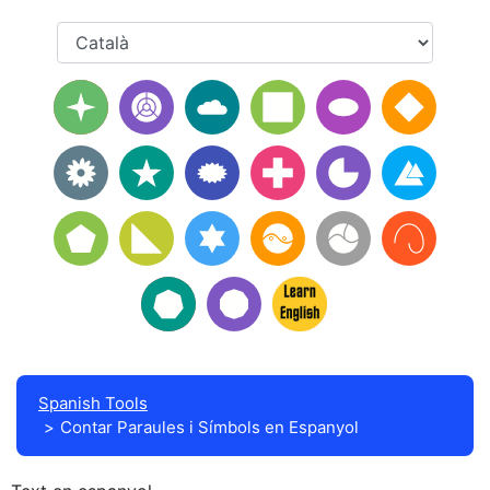
Spanish Tools
Contar Paraules i Símbols en Espanyol