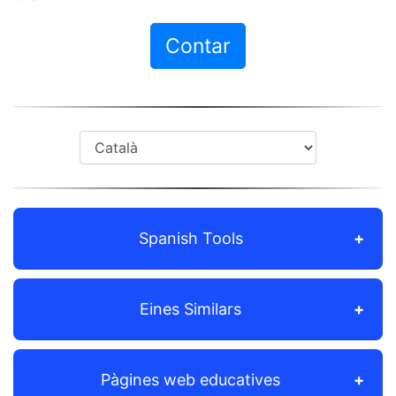
Contar
Spanish Tools
Eines Similars
Pàgines web educatives