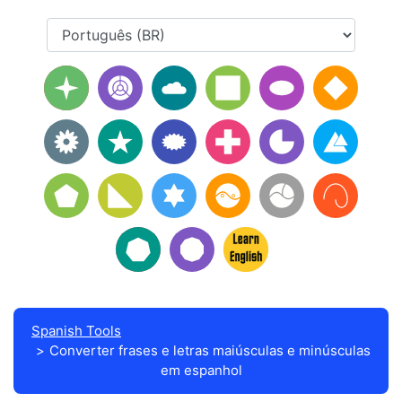
Spanish Tools
Converter frases e letras maiúsculas e minúsculas
em espanhol