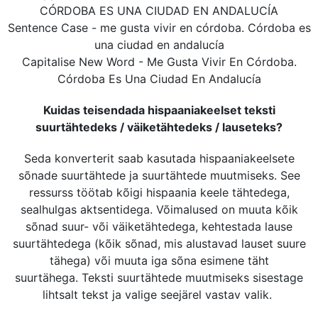
CÓRDOBA ES UNA CIUDAD EN ANDALUCÍA
Sentence Case - me gusta vivir en córdoba. Córdoba es
una ciudad en andalucía
Capitalise New Word - Me Gusta Vivir En Córdoba.
Córdoba Es Una Ciudad En Andalucía
Kuidas teisendada hispaaniakeelset teksti
suurtähtedeks / väiketähtedeks / lauseteks?
Seda konverterit saab kasutada hispaaniakeelsete
sõnade suurtähtede ja suurtähtede muutmiseks. See
ressurss töötab kõigi hispaania keele tähtedega,
sealhulgas aktsentidega. Võimalused on muuta kõik
sõnad suur- või väiketähtedega, kehtestada lause
suurtähtedega (kõik sõnad, mis alustavad lauset suure
tähega) või muuta iga sõna esimene täht
suurtähega. Teksti suurtähtede muutmiseks sisestage
lihtsalt tekst ja valige seejärel vastav valik.