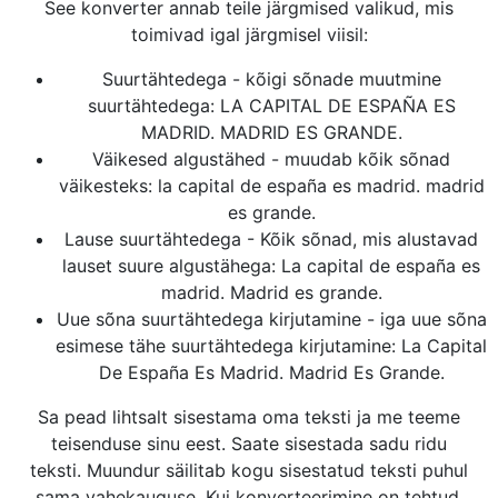
See konverter annab teile järgmised valikud, mis
toimivad igal järgmisel viisil:
Suurtähtedega - kõigi sõnade muutmine
suurtähtedega: LA CAPITAL DE ESPAÑA ES
MADRID. MADRID ES GRANDE.
Väikesed algustähed - muudab kõik sõnad
väikesteks: la capital de españa es madrid. madrid
es grande.
Lause suurtähtedega - Kõik sõnad, mis alustavad
lauset suure algustähega: La capital de españa es
madrid. Madrid es grande.
Uue sõna suurtähtedega kirjutamine - iga uue sõna
esimese tähe suurtähtedega kirjutamine: La Capital
De España Es Madrid. Madrid Es Grande.
Sa pead lihtsalt sisestama oma teksti ja me teeme
teisenduse sinu eest. Saate sisestada sadu ridu
teksti. Muundur säilitab kogu sisestatud teksti puhul
sama vahekauguse. Kui konverteerimine on tehtud,