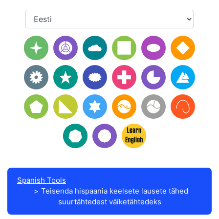
Spanish Tools
Teisenda hispaania keelsete lausete tähed
suurtähtedest väiketähtedeks