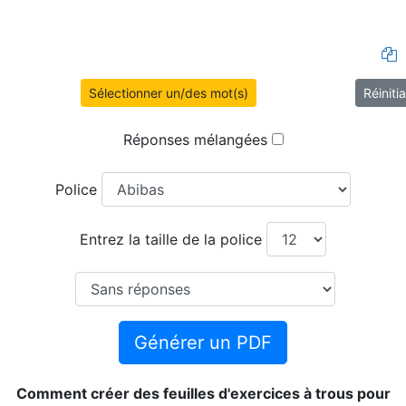
Sélectionner un/des mot(s)
Réinitia
Réponses mélangées
Police
Entrez la taille de la police
Générer un PDF
Comment créer des feuilles d'exercices à trous pour