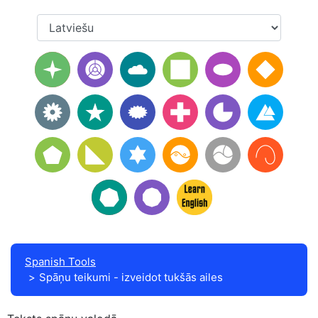
Spanish Tools
Spāņu teikumi - izveidot tukšās ailes