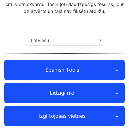
citu vietniekvārdu. Tas'ir ļoti daudzpusīgs resurss, jo ir
ļoti atvērts un tajā nav fiksētu atbilžu.
Spanish Tools
Līdzīgi rīki
Izglītojošas vietnes