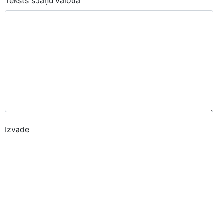
Teksts spāņu valodā
Izvade