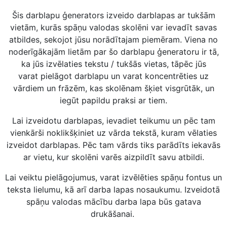
Šis darblapu ģenerators izveido darblapas ar tukšām
vietām, kurās spāņu valodas skolēni var ievadīt savas
atbildes, sekojot jūsu norādītajam piemēram. Viena no
noderīgākajām lietām par šo darblapu ģeneratoru ir tā,
ka jūs izvēlaties tekstu / tukšās vietas, tāpēc jūs
varat pielāgot darblapu un varat koncentrēties uz
vārdiem un frāzēm, kas skolēnam šķiet visgrūtāk, un
iegūt papildu praksi ar tiem.
Lai izveidotu darblapas, ievadiet teikumu un pēc tam
vienkārši noklikšķiniet uz vārda tekstā, kuram vēlaties
izveidot darblapas. Pēc tam vārds tiks parādīts iekavās
ar vietu, kur skolēni varēs aizpildīt savu atbildi.
Lai veiktu pielāgojumus, varat izvēlēties spāņu fontus un
teksta lielumu, kā arī darba lapas nosaukumu. Izveidotā
spāņu valodas mācību darba lapa būs gatava
drukāšanai.