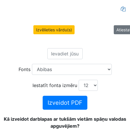
Izvēlieties vārdu(s)
Atiestat
Fonts
Iestatīt fonta izmēru
Izveidot PDF
Kā izveidot darblapas ar tukšām vietām spāņu valodas
apguvējiem?