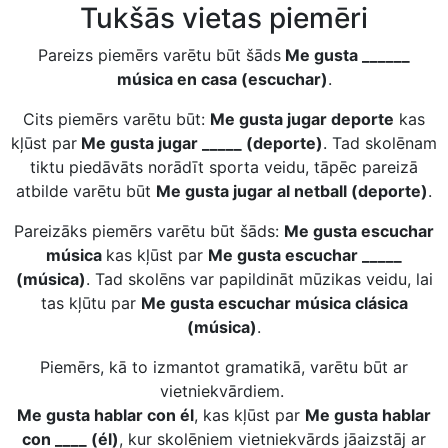
Tukšās vietas piemēri
Pareizs piemērs varētu būt šāds
Me gusta ______
música en casa (escuchar)
.
Cits piemērs varētu būt:
Me gusta jugar deporte
kas
kļūst par
Me gusta jugar _____ (deporte)
. Tad skolēnam
tiktu piedāvāts norādīt sporta veidu, tāpēc pareizā
atbilde varētu būt
Me gusta jugar al netball (deporte)
.
Pareizāks piemērs varētu būt šāds:
Me gusta escuchar
música
kas kļūst par
Me gusta escuchar _____
(música)
. Tad skolēns var papildināt mūzikas veidu, lai
tas kļūtu par
Me gusta escuchar música clásica
(música)
.
Piemērs, kā to izmantot gramatikā, varētu būt ar
vietniekvārdiem.
Me gusta hablar con él
, kas kļūst par
Me gusta hablar
con ____ (él)
, kur skolēniem vietniekvārds jāaizstāj ar