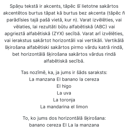
Spāņu tekstā ir akcents, tāpēc šī lietotne sakārtos
akcentētos burtus tāpat kā burtus bez akcenta (tāpēc ñ
parādīsies tajā pašā vietā, kur n). Varat izvēlēties, vai
vēlaties, lai rezultāti būtu alfabētiskā (ABC) vai
apgrieztā alfabētiskā (ZYX) secībā. Varat arī izvēlēties,
vai ierakstus sakārtot horizontāli vai vertikāli. Vertikālā
šķirošana alfabētiski sakārtos pirmo vārdu katrā rindā,
bet horizontālā šķirošana sakārtos vārdus rindā
alfabētiskā secībā.
Tas nozīmē, ka, ja jums ir šāds saraksts:
La manzana El banano la cereza
El higo
La uva
La toronja
La mandarina el limon
To, ko jums dos horizontālā šķirošana:
banano cereza El La la manzana