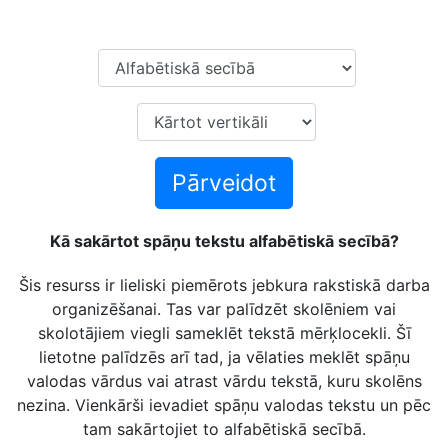
Pārveidot
Kā sakārtot spāņu tekstu alfabētiskā secībā?
Šis resurss ir lieliski piemērots jebkura rakstiskā darba
organizēšanai. Tas var palīdzēt skolēniem vai
skolotājiem viegli sameklēt tekstā mērķlocekli. Šī
lietotne palīdzēs arī tad, ja vēlaties meklēt spāņu
valodas vārdus vai atrast vārdu tekstā, kuru skolēns
nezina. Vienkārši ievadiet spāņu valodas tekstu un pēc
tam sakārtojiet to alfabētiskā secībā.