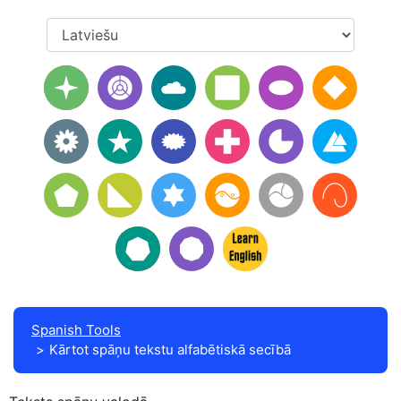
Spanish Tools
Kārtot spāņu tekstu alfabētiskā secībā