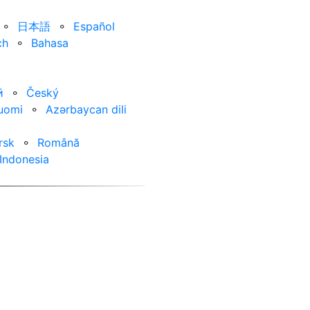
⚬
日本語
⚬
Español
ch
⚬
Bahasa
ӣ
⚬
Český
uomi
⚬
Azərbaycan dili
rsk
⚬
Română
Indonesia