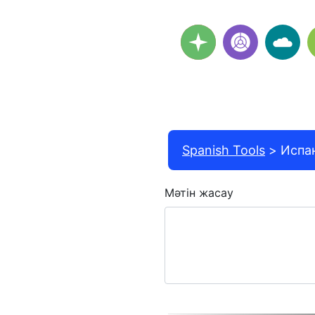
Spanish Tools
Испан
Мәтін жасау