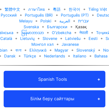
⚬
繁體中文
⚬
ภาษาไทย
⚬
粵語
⚬
한국어
⚬
Tiếng Việt
Русский
⚬
Português (BR)
⚬
Português (PT)
⚬
Deuts
Melayu
⚬
Polski
⚬
العربية‏
⚬
עברית‏
Svenska
⚬
Български
⚬
Қазақ
аїнська
⚬
မြန်မာဘာသာ
⚬
Oʻzbekcha
⚬
नेपाली
⚬
Тоҷик
Català
⚬
Lietuvių
⚬
Slovene
⚬
Latviešu
⚬
Eesti
⚬
S
Монгол хэл
⚬
Javanese
bian
⚬
বাংলা
⚬
Ελληνικά
⚬
Magyar
⚬
Slovenský
⚬
No
⚬
Dansk
⚬
Türkçe
⚬
Nederlands
⚬
Italiano
⚬
Bahasa 
Spanish Tools
Білім беру сайттары