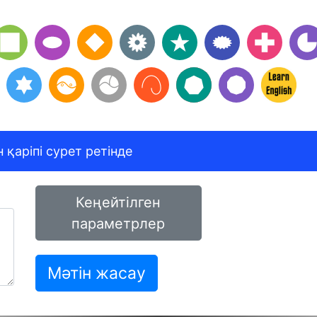
 қаріпі сурет ретінде
Кеңейтілген
параметрлер
Мәтін жасау