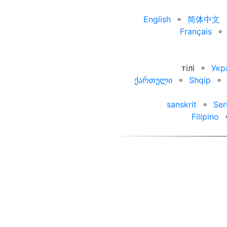
English
⚬
简体中文
Français
⚬
тілі
⚬
Укр
ქართული
⚬
Shqip
⚬
sanskrit
⚬
Ser
Filipino